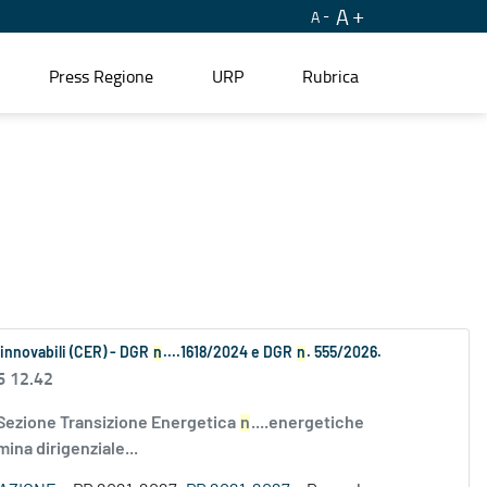
A
A
Press Regione
URP
Rubrica
Rinnovabili (CER) - DGR
n
....1618/2024 e DGR
n
. 555/2026.
6 12.42
 Sezione Transizione Energetica
n
....energetiche
ina dirigenziale...