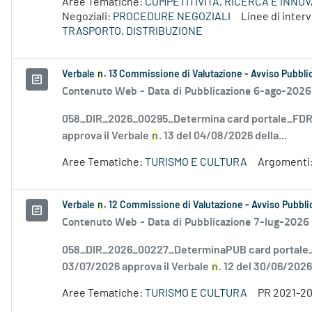
Aree Tematiche:
COMPETITIVITÀ, RICERCA E INNO
Negoziali:
PROCEDURE NEGOZIALI
Linee di inte
TRASPORTO, DISTRIBUZIONE
Verbale
n
. 13 Commissione di Valutazione - Avviso Pubblic
Contenuto Web -
Data di Pubblicazione 6-ago-2026
058_DIR_2026_00295_Determina card portale_FDR_
approva il Verbale
n
. 13 del 04/08/2026 della...
Aree Tematiche:
TURISMO E CULTURA
Argomenti
Verbale
n
. 12 Commissione di Valutazione - Avviso Pubblic
Contenuto Web -
Data di Pubblicazione 7-lug-2026
058_DIR_2026_00227_DeterminaPUB card portale_F
03/07/2026 approva il Verbale
n
. 12 del 30/06/2026.
Aree Tematiche:
TURISMO E CULTURA
PR 2021-2