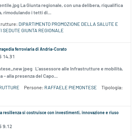
 gentile.jpg La Giunta regionale, con una delibera, riqualifica
 rimodulando i tetti di...
trutture:
DIPARTIMENTO PROMOZIONE DELLA SALUTE E
I SEDUTE GIUNTA REGIONALE
ragedia ferroviaria di Andria-Corato
6 14.31
emontese_new jpeg L’assessore alle Infrastrutture e mobilità,
– alla presenza del Capo...
TRUTTURE
Persone:
RAFFAELE PIEMONTESE
Tipologia:
 resilienza si costruisce con investimenti, innovazione e riuso
6 9.12