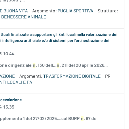
lia (BURP)...
E BUONA VITA
Argomento:
PUGLIA SPORTIVA
Strutture:
L BENESSERE ANIMALE
uali finalizzate a supportare gli Enti locali nella valorizzazione dei
 intelligenza artificiale e/o di sistemi per l’orchestrazione dei
5 10.44
ione dirigenziale
n
. 130 dell...
n
. 211 del 20 aprile 2026...
VAZIONE
Argomenti:
TRASFORMAZIONE DIGITALE
PR
NTI LOCALI E PA
 Agevolazione
4 15.35
supplemento 1 del 27/02/2025,...sul BURP
n
. 67 del