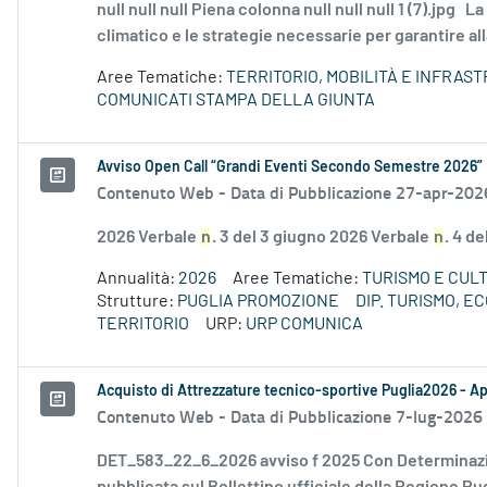
null null null Piena colonna null null null 1 (7).jpg L
climatico e le strategie necessarie per garantire all
Aree Tematiche:
TERRITORIO, MOBILITÀ E INFRAS
COMUNICATI STAMPA DELLA GIUNTA
Avviso Open Call “Grandi Eventi Secondo Semestre 2026”
Contenuto Web -
Data di Pubblicazione 27-apr-202
2026 Verbale
n
. 3 del 3 giugno 2026 Verbale
n
. 4 d
Annualità:
2026
Aree Tematiche:
TURISMO E CUL
Strutture:
PUGLIA PROMOZIONE
DIP. TURISMO, 
TERRITORIO
URP:
URP COMUNICA
Acquisto di Attrezzature tecnico-sportive Puglia2026 - A
Contenuto Web -
Data di Pubblicazione 7-lug-2026
DET_583_22_6_2026 avviso f 2025 Con Determinazi