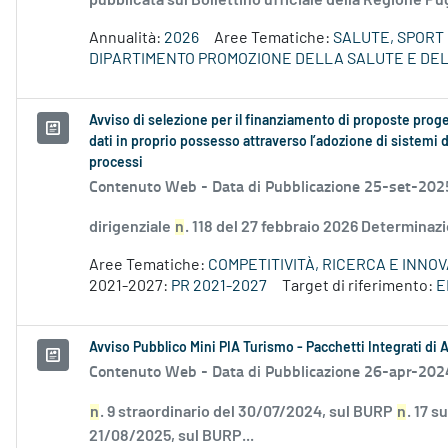
pubblicata sul Bollettino ufficiale della Regione Pug
Annualità:
2026
Aree Tematiche:
SALUTE, SPORT 
DIPARTIMENTO PROMOZIONE DELLA SALUTE E DE
Avviso di selezione per il finanziamento di proposte progett
dati in proprio possesso attraverso l’adozione di sistemi di
processi
Contenuto Web -
Data di Pubblicazione 25-set-202
dirigenziale
n
. 118 del 27 febbraio 2026 Determinaz
Aree Tematiche:
COMPETITIVITÀ, RICERCA E INNO
2021-2027:
PR 2021-2027
Target di riferimento:
E
Avviso Pubblico Mini PIA Turismo - Pacchetti Integrati di
Contenuto Web -
Data di Pubblicazione 26-apr-202
n
. 9 straordinario del 30/07/2024, sul BURP
n
. 17 
21/08/2025, sul BURP...