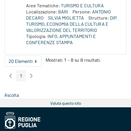
Aree Tematiche:
TURISMO E CULTURA
Localizzazione:
BARI
Persone:
ANTONIO
DECARO
SILVIA MIGLIETTA
Strutture:
DIP.
TURISMO, ECONOMIA DELLA CULTURA E
VALORIZZAZIONE DEL TERRITORIO
Tipologia:
INFO, APPUNTAMENTI E
CONFERENZE STAMPA
Mostrati 1 - 8 su 8 risultati.
20 Elementi
Per pagina
1
Pagina Precedente
Pagina Seguente
Pagina
Ascolta
Valuta questo sito