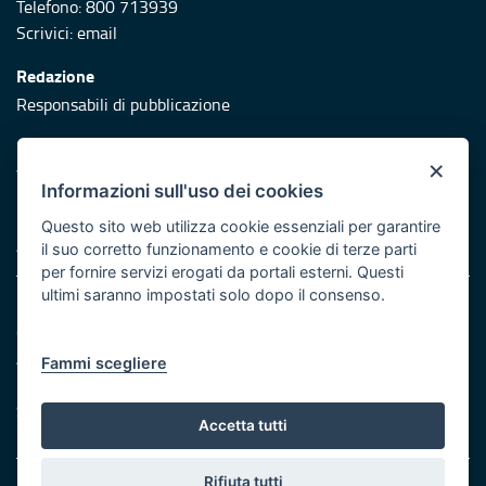
Telefono: 800 713939
Scrivici:
email
Redazione
Responsabili di pubblicazione
Protezione civile
×
Vai al sito di Protezione Civile Puglia
Informazioni sull'uso dei cookies
Iniziativa finanziata con risorse del POR Puglia 2014/2020 -
Questo sito web utilizza cookie essenziali per garantire
Asse XI
il suo corretto funzionamento e cookie di terze parti
per fornire servizi erogati da portali esterni. Questi
ultimi saranno impostati solo dopo il consenso.
Note legali
Cookie e privacy
Atti di notifica
Fammi scegliere
Feed RSS
Servizi Intranet
Accetta tutti
Rifiuta tutti