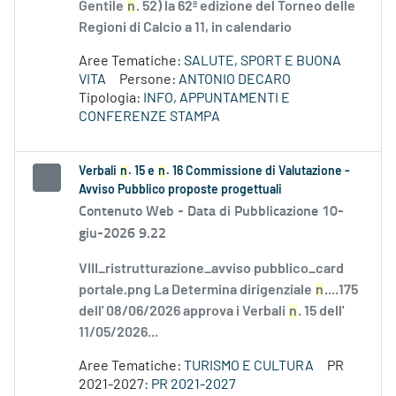
Gentile
n
. 52) la 62ª edizione del Torneo delle
Regioni di Calcio a 11, in calendario
Aree Tematiche:
SALUTE, SPORT E BUONA
VITA
Persone:
ANTONIO DECARO
Tipologia:
INFO, APPUNTAMENTI E
CONFERENZE STAMPA
Verbali
n
. 15 e
n
. 16 Commissione di Valutazione -
Avviso Pubblico proposte progettuali
Contenuto Web -
Data di Pubblicazione 10-
giu-2026 9.22
VIII_ristrutturazione_avviso pubblico_card
portale.png La Determina dirigenziale
n
....175
dell' 08/06/2026 approva i Verbali
n
. 15 dell'
11/05/2026...
Aree Tematiche:
TURISMO E CULTURA
PR
2021-2027:
PR 2021-2027