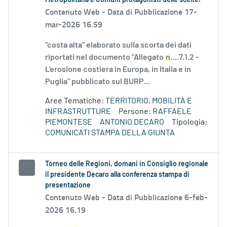
Metropolitana e Comuni protagonisti delle scelte.
Contenuto Web -
Data di Pubblicazione 17-
mar-2026 16.59
“costa alta” elaborato sulla scorta dei dati
riportati nel documento "Allegato
n
....7.1.2 -
L'erosione costiera in Europa, in Italia e in
Puglia" pubblicato sul BURP...
Aree Tematiche:
TERRITORIO, MOBILITÀ E
INFRASTRUTTURE
Persone:
RAFFAELE
PIEMONTESE
ANTONIO DECARO
Tipologia:
COMUNICATI STAMPA DELLA GIUNTA
Torneo delle Regioni, domani in Consiglio regionale
il presidente Decaro alla conferenza stampa di
presentazione
Contenuto Web -
Data di Pubblicazione 6-feb-
2026 16.19