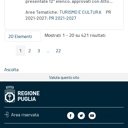
presentate 12° elenco, approvati con Atto...
Aree Tematiche:
TURISMO E CULTURA
PR
2021-2027:
PR 2021-2027
Mostrati 1 - 20 su 421 risultati.
20 Elementi
Per pagina
1
2
3
...
22
Pagina Precedente
Pagina Seguente
Pagina
Pagina
Pagina
Pagine intermedie
Pagina
Ascolta
Valuta questo sito
Area riservata