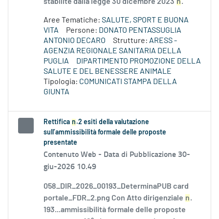
stabilite dalla legge 30 dicembre 2023
n
.
Aree Tematiche:
SALUTE, SPORT E BUONA
VITA
Persone:
DONATO PENTASSUGLIA
ANTONIO DECARO
Strutture:
ARESS -
AGENZIA REGIONALE SANITARIA DELLA
PUGLIA
DIPARTIMENTO PROMOZIONE DELLA
SALUTE E DEL BENESSERE ANIMALE
Tipologia:
COMUNICATI STAMPA DELLA
GIUNTA
Rettifica
n
.2 esiti della valutazione
sull’ammissibilità formale delle proposte
presentate
Contenuto Web -
Data di Pubblicazione 30-
giu-2026 10.49
058_DIR_2026_00193_DeterminaPUB card
portale_FDR_2.png Con Atto dirigenziale
n
.
193...ammissibilità formale delle proposte