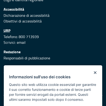
Accessibilità
Dichiarazione di accessibilità
Obiettivi di accessibilità
URP
Telefono: 800 713939
Scrivici:
email
Redazione
Responsabili di pubblicazione
Protezione civile
×
Vai al sito di Protezione Civile Puglia
Informazioni sull'uso dei cookies
Iniziativa finanziata con risorse del POR Puglia 2014/2020 -
Questo sito web utilizza cookie essenziali per garantire
Asse XI
il suo corretto funzionamento e cookie di terze parti
per fornire servizi erogati da portali esterni. Questi
ultimi saranno impostati solo dopo il consenso.
Note legali