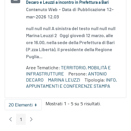
Decaro e Leuzzi a incontro in Prefettura a Bari
Contenuto Web -
Data di Pubblicazione 12-
mar-2026 12.03
null null null A sinistra del testo null null null
Marina Leuzzi 2 Oggi giovedì 12 marzo, alle
ore 16.00, nella sede della Prefettura di Bari
(P.zza Libertà), il presidente della Regione
Puglia...
Aree Tematiche:
TERRITORIO, MOBILITÀ E
INFRASTRUTTURE
Persone:
ANTONIO
DECARO
MARINA LEUZZI
Tipologia:
INFO,
APPUNTAMENTI E CONFERENZE STAMPA
Mostrati 1 - 5 su 5 risultati.
20 Elementi
Per pagina
1
Pagina Precedente
Pagina Seguente
Pagina