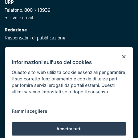
URP
Telefono: 800 713939
Scrivici:
email
Redazione
Responsabili di pubblicazione
Protezione civile
×
Vai al sito di Protezione Civile Puglia
Informazioni sull'uso dei cookies
Iniziativa finanziata con risorse del POR Puglia 2014/2020 -
Questo sito web utilizza cookie essenziali per garantire
Asse XI
il suo corretto funzionamento e cookie di terze parti
per fornire servizi erogati da portali esterni. Questi
ultimi saranno impostati solo dopo il consenso.
Note legali
Cookie e privacy
Atti di notifica
Fammi scegliere
Feed RSS
Servizi Intranet
Accetta tutti