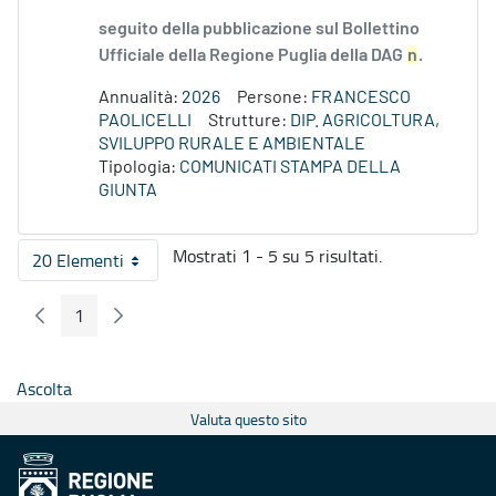
seguito della pubblicazione sul Bollettino
Ufficiale della Regione Puglia della DAG
n
.
Annualità:
2026
Persone:
FRANCESCO
PAOLICELLI
Strutture:
DIP. AGRICOLTURA,
SVILUPPO RURALE E AMBIENTALE
Tipologia:
COMUNICATI STAMPA DELLA
GIUNTA
Mostrati 1 - 5 su 5 risultati.
20 Elementi
Per pagina
1
Pagina Precedente
Pagina Seguente
Pagina
Ascolta
Valuta questo sito