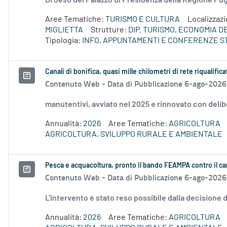
Di Jeso del Palazzo di Presidenza della Regione P
Aree Tematiche:
TURISMO E CULTURA
Localizzaz
MIGLIETTA
Strutture:
DIP. TURISMO, ECONOMIA 
Tipologia:
INFO, APPUNTAMENTI E CONFERENZE S
Canali di bonifica, quasi mille chilometri di rete riqualifica
Contenuto Web -
Data di Pubblicazione 6-ago-2026
manutentivi, avviato nel 2025 e rinnovato con delib
Annualità:
2026
Aree Tematiche:
AGRICOLTURA
AGRICOLTURA, SVILUPPO RURALE E AMBIENTALE
Pesca e acquacoltura, pronto il bando FEAMPA contro il c
Contenuto Web -
Data di Pubblicazione 6-ago-2026
L'intervento è stato reso possibile dalla decision
Annualità:
2026
Aree Tematiche:
AGRICOLTURA