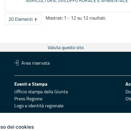
AGRICOLTURA, SVILUPPO RURALE E AMBIENTALE
Mostrati 1 - 12 su 12 risultati.
20 Elementi
Per pagina
Valuta questo sito
Area riservata
Eventi e Stampa
Ac
Ufficio stampa della Giunta
Di
Press Regione
Obi
Logo e identità regionale
Redazione
Pr
uso dei cookies
Responsabili di pubblicazione
Vai