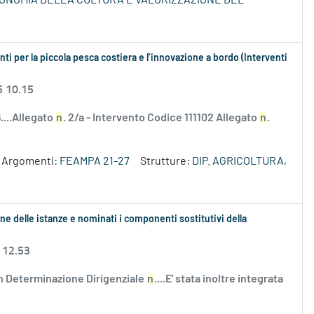
ECONOMIA DELLA CULTURA E VALORIZZAZIONE DEL
i per la piccola pesca costiera e l’innovazione a bordo (Interventi
5 10.15
....Allegato
n
. 2/a - Intervento Codice 111102 Allegato
n
.
Argomenti:
FEAMPA 21-27
Strutture:
DIP. AGRICOLTURA,
ne delle istanze e nominati i componenti sostitutivi della
 12.53
n Determinazione Dirigenziale
n
....E' stata inoltre integrata