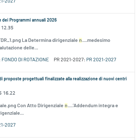
21-2027
le dei Programmi annuali 2026
 12.35
R_1.png La Determina dirigenziale
n
....medesimo
alutazione delle...
:
FONDO DI ROTAZIONE
PR 2021-2027:
PR 2021-2027
proposte progettuali finalizzate alla realizzazione di nuovi centri
6 16.22
tale.png Con Atto Dirigenziale
n
....’Addendum integra e
genziale...
21-2027