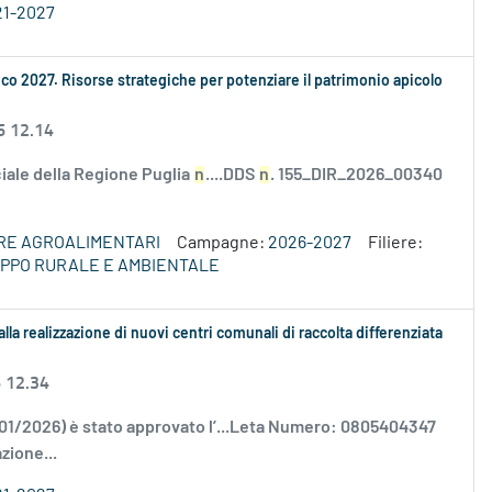
21-2027
ico 2027. Risorse strategiche per potenziare il patrimonio apicolo
6 12.14
ciale della Regione Puglia
n
....DDS
n
. 155_DIR_2026_00340
ERE AGROALIMENTARI
Campagne:
2026-2027
Filiere:
LUPPO RURALE E AMBIENTALE
alla realizzazione di nuovi centri comunali di raccolta differenziata
6 12.34
/01/2026) è stato approvato l’...Leta Numero: 0805404347
zione...