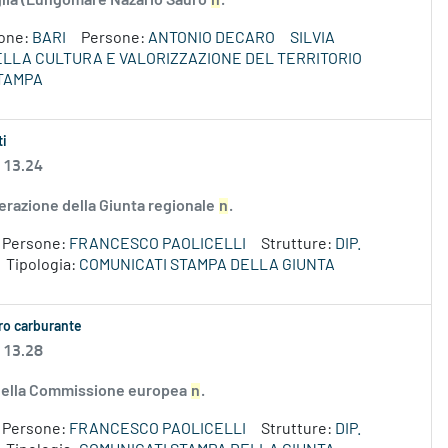
uglia (Lungomare Nazario Sauro
n
.
ione:
BARI
Persone:
ANTONIO DECARO
SILVIA
DELLA CULTURA E VALORIZZAZIONE DEL TERRITORIO
TAMPA
ti
 13.24
erazione della Giunta regionale
n
.
Persone:
FRANCESCO PAOLICELLI
Strutture:
DIP.
Tipologia:
COMUNICATI STAMPA DELLA GIUNTA
aro carburante
 13.28
e della Commissione europea
n
.
Persone:
FRANCESCO PAOLICELLI
Strutture:
DIP.