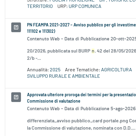
Strutture:
PUGLIA PROMOZIONE
DIP. TURISMO, 
TERRITORIO
URP:
URP COMUNICA
PN FEAMPA 2021-2027 – Avviso pubblico per gli investiment
111102 e 111302)
Contenuto Web -
Data di Pubblicazione 20-ott-202
20/2026, pubblicata sul BURP
n
. 42 del 28/05/2026
2/b -...
Annualità:
2025
Aree Tematiche:
AGRICOLTURA
SVILUPPO RURALE E AMBIENTALE
Approvata ulteriore proroga dei termini per la presentazio
Commissione di valutazione
Contenuto Web -
Data di Pubblicazione 5-ago-2026
differenziata_avviso pubblico_card portale.png Co
la Commissione di valutazione, nominata con D.D....