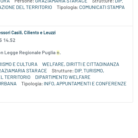
TURA
Persone:
GRAZIAMARIA STARACE
Strutture:
DIP.
AZIONE DEL TERRITORIO
Tipologia:
COMUNICATI STAMPA
ssori Casili, Ciliento e Leuzzi
6 14.52
 con Legge Regionale Puglia
n
.
RISMO E CULTURA
WELFARE, DIRITTI E CITTADINANZA
RAZIAMARIA STARACE
Strutture:
DIP. TURISMO,
L TERRITORIO
DIPARTIMENTO WELFARE
 URBANA
Tipologia:
INFO, APPUNTAMENTI E CONFERENZE