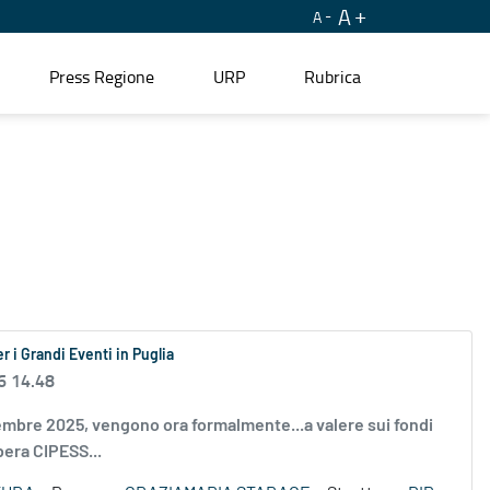
A
A
Press Regione
URP
Rubrica
r i Grandi Eventi in Puglia
6 14.48
vembre 2025, vengono ora formalmente...a valere sui fondi
era CIPESS...