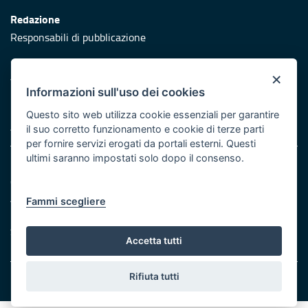
Redazione
Responsabili di pubblicazione
Protezione civile
×
Vai al sito di Protezione Civile Puglia
Informazioni sull'uso dei cookies
Iniziativa finanziata con risorse del POR Puglia 2014/2020 -
Questo sito web utilizza cookie essenziali per garantire
Asse XI
il suo corretto funzionamento e cookie di terze parti
per fornire servizi erogati da portali esterni. Questi
ultimi saranno impostati solo dopo il consenso.
Note legali
Cookie e privacy
Atti di notifica
Fammi scegliere
Feed RSS
Servizi Intranet
Accetta tutti
Rifiuta tutti
© Regione Puglia