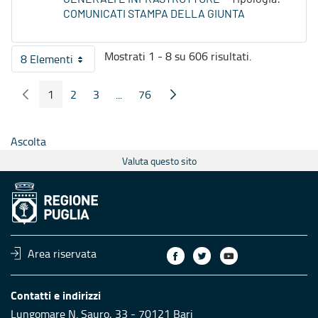
COMUNICATI STAMPA DELLA GIUNTA
Mostrati 1 - 8 su 606 risultati.
8 Elementi
Per pagina
1
2
3
...
76
Pagina Precedente
Pagina Seguente
Pagina
Pagina
Pagina
Pagine intermedie
Pagina
Ascolta
Valuta questo sito
Area riservata
Contatti e indirizzi
Lungomare N. Sauro, 33 - 70121 Bari