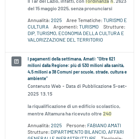
Il Tar del Lazio, infatti, con
l’ordinanza
n
. 2623
del 15 maggio 2025, senza pronunciarsi
Annualità:
2025
Aree Tematiche:
TURISMO E
CULTURA
Argomenti:
TURISMO
Strutture:
DIP. TURISMO, ECONOMIA DELLA CULTURA E
VALORIZZAZIONE DEL TERRITORIO
I pagamenti della settimana, Amati: “Oltre 621
milioni dalla Regione: più di 530 milioni alla sanità,
4,5 milioni a 38 Comuni per scuole, strade, cultura e
ambiente”
Contenuto Web -
Data di Pubblicazione 5-set-
2025 13.15
la riqualificazione di un edificio scolastico,
mentre Altamura ha ricevuto oltre
240
Annualità:
2025
Persone:
FABIANO AMATI
Strutture:
DIPARTIMENTO BILANCIO, AFFARI
GENERALI E INFRASTRUTTURE
Tipologia: