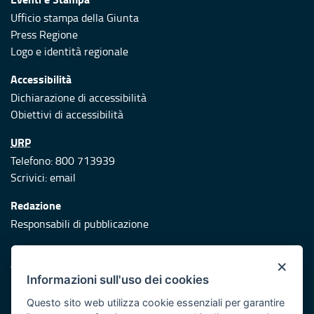
Ufficio stampa della Giunta
Press Regione
Logo e identità regionale
Accessibilità
Dichiarazione di accessibilità
Obiettivi di accessibilità
URP
Telefono: 800 713939
Scrivici:
email
Redazione
Responsabili di pubblicazione
Protezione civile
×
Vai al sito di Protezione Civile Puglia
Informazioni sull'uso dei cookies
Iniziativa finanziata con risorse del POR Puglia 2014/2020 -
Questo sito web utilizza cookie essenziali per garantire