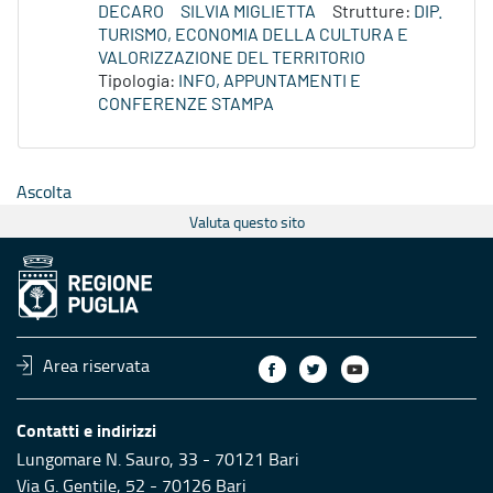
DECARO
SILVIA MIGLIETTA
Strutture:
DIP.
TURISMO, ECONOMIA DELLA CULTURA E
VALORIZZAZIONE DEL TERRITORIO
Tipologia:
INFO, APPUNTAMENTI E
CONFERENZE STAMPA
Ascolta
Valuta questo sito
Area riservata
Contatti e indirizzi
Lungomare N. Sauro, 33 - 70121 Bari
Via G. Gentile, 52 - 70126 Bari