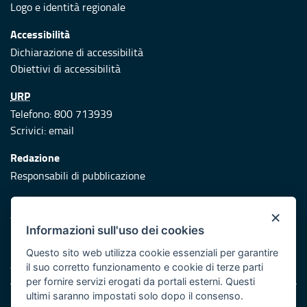
Logo e identità regionale
Accessibilità
Dichiarazione di accessibilità
Obiettivi di accessibilità
URP
Telefono: 800 713939
Scrivici:
email
Redazione
Responsabili di pubblicazione
Protezione civile
×
Vai al sito di Protezione Civile Puglia
Informazioni sull'uso dei cookies
Iniziativa finanziata con risorse del POR Puglia 2014/2020 -
Questo sito web utilizza cookie essenziali per garantire
Asse XI
il suo corretto funzionamento e cookie di terze parti
per fornire servizi erogati da portali esterni. Questi
ultimi saranno impostati solo dopo il consenso.
Note legali