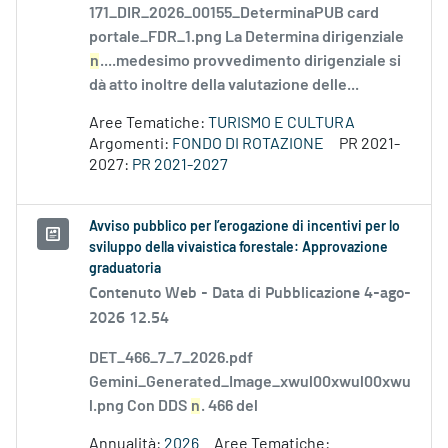
171_DIR_2026_00155_DeterminaPUB card
portale_FDR_1.png La Determina dirigenziale
n
....medesimo provvedimento dirigenziale si
dà atto inoltre della valutazione delle...
Aree Tematiche:
TURISMO E CULTURA
Argomenti:
FONDO DI ROTAZIONE
PR 2021-
2027:
PR 2021-2027
Avviso pubblico per l’erogazione di incentivi per lo
sviluppo della vivaistica forestale: Approvazione
graduatoria
Contenuto Web -
Data di Pubblicazione 4-ago-
2026 12.54
DET_466_7_7_2026.pdf
Gemini_Generated_Image_xwul00xwul00xwu
l.png Con DDS
n
. 466 del
Annualità:
2026
Aree Tematiche: