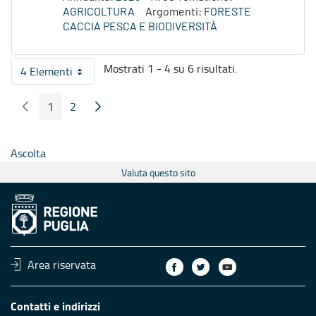
AGRICOLTURA
Argomenti:
FORESTE
CACCIA PESCA E BIODIVERSITÀ
Mostrati 1 - 4 su 6 risultati.
4 Elementi
Per pagina
1
2
Pagina Precedente
Pagina Seguente
Pagina
Pagina
Ascolta
Valuta questo sito
Area riservata
Contatti e indirizzi