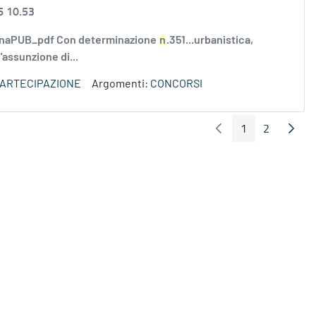
6 10.53
rminaPUB_pdf Con determinazione
n
.351...urbanistica,
l'assunzione di...
PARTECIPAZIONE
Argomenti:
CONCORSI
1
2
Pagina Precedente
Pagin
Pagina
Pagina