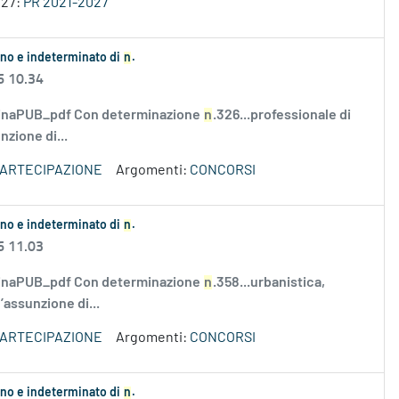
027:
PR 2021-2027
ieno e indeterminato di
n
.
6 10.34
rminaPUB_pdf Con determinazione
n
.326...professionale di
nzione di...
PARTECIPAZIONE
Argomenti:
CONCORSI
ieno e indeterminato di
n
.
6 11.03
rminaPUB_pdf Con determinazione
n
.358...urbanistica,
l’assunzione di...
PARTECIPAZIONE
Argomenti:
CONCORSI
ieno e indeterminato di
n
.