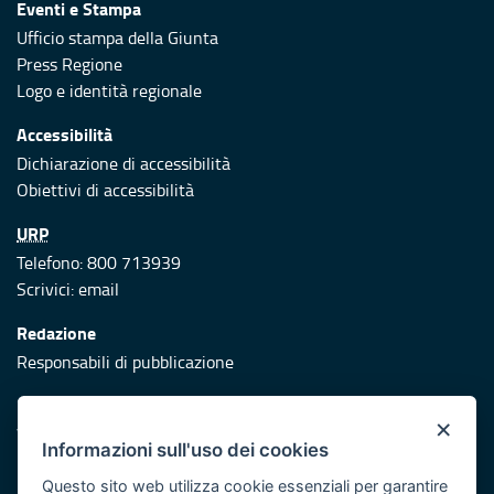
Eventi e Stampa
Ufficio stampa della Giunta
Press Regione
Logo e identità regionale
Accessibilità
Dichiarazione di accessibilità
Obiettivi di accessibilità
URP
Telefono: 800 713939
Scrivici:
email
Redazione
Responsabili di pubblicazione
Protezione civile
×
Vai al sito di Protezione Civile Puglia
Informazioni sull'uso dei cookies
Iniziativa finanziata con risorse del POR Puglia 2014/2020 -
Questo sito web utilizza cookie essenziali per garantire