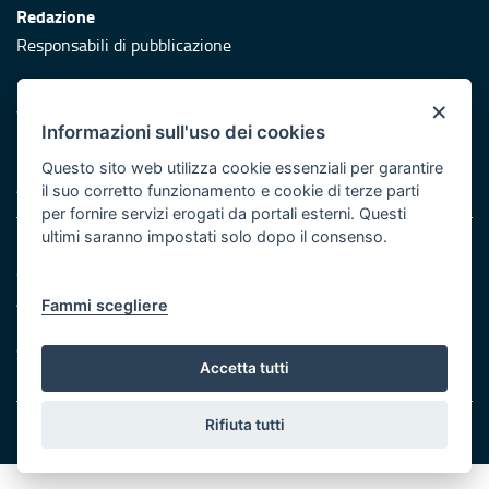
Redazione
Responsabili di pubblicazione
Protezione civile
×
Vai al sito di Protezione Civile Puglia
Informazioni sull'uso dei cookies
Iniziativa finanziata con risorse del POR Puglia 2014/2020 -
Questo sito web utilizza cookie essenziali per garantire
Asse XI
il suo corretto funzionamento e cookie di terze parti
per fornire servizi erogati da portali esterni. Questi
ultimi saranno impostati solo dopo il consenso.
Note legali
Cookie e privacy
Atti di notifica
Fammi scegliere
Feed RSS
Servizi Intranet
Accetta tutti
Rifiuta tutti
© Regione Puglia