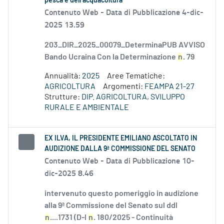
pesca e dell’acquacoltura
Contenuto Web -
Data di Pubblicazione 4-dic-
2025 13.59
203_DIR_2025_00079_DeterminaPUB AVVISO
Bando Ucraina Con la Determinazione
n
. 79
Annualità:
2025
Aree Tematiche:
AGRICOLTURA
Argomenti:
FEAMPA 21-27
Strutture:
DIP. AGRICOLTURA, SVILUPPO
RURALE E AMBIENTALE
EX ILVA, IL PRESIDENTE EMILIANO ASCOLTATO IN
AUDIZIONE DALLA 9ª COMMISSIONE DEL SENATO
Contenuto Web -
Data di Pubblicazione 10-
dic-2025 8.46
intervenuto questo pomeriggio in audizione
alla 9ª Commissione del Senato sul ddl
n
....1731 (D-l
n
. 180/2025 - Continuità