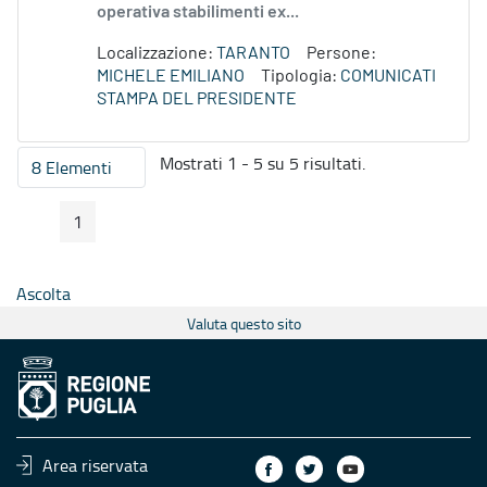
operativa stabilimenti ex...
Localizzazione:
TARANTO
Persone:
MICHELE EMILIANO
Tipologia:
COMUNICATI
STAMPA DEL PRESIDENTE
Mostrati 1 - 5 su 5 risultati.
8 Elementi
Per pagina
1
Pagina Precedente
Pagina Seguente
Pagina
Ascolta
Valuta questo sito
Area riservata