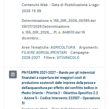
Contenuto Web -
Data di Pubblicazione 4-ago-
2026 15.39
Determinazione
n
.155_DIR_2026_00385 del
29/07/2026 Determinazione
n
.155_DIR_2026_...M.
n
. 649010 del 19
dicembre...
Aree Tematiche:
AGRICOLTURA
Argomenti:
FILIERE AGROALIMENTARI
Campagne:
2026-2027
Filiere:
VITIVINICOLO
PN FEAMPA 2021-2027 – Bando per gli indennizzi
finanziari a copertura dei maggiori costi di
produzione sostenuti dalle imprese della pesca e
dell'acquacoltura per effetto del conflitto bellico in
Medio Oriente – Priorità 2 – Obiettivo Specifico 2.2
– Azione 5 – Codice Intervento 222507 – Operazione
31
Contenuto Web -
Data di Pubblicazione 4-ago-