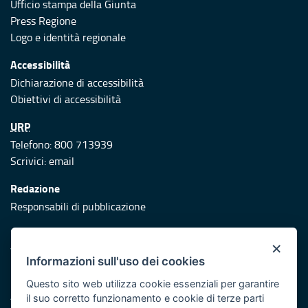
Ufficio stampa della Giunta
Press Regione
Logo e identità regionale
Accessibilità
Dichiarazione di accessibilità
Obiettivi di accessibilità
URP
Telefono: 800 713939
Scrivici:
email
Redazione
Responsabili di pubblicazione
Protezione civile
×
Vai al sito di Protezione Civile Puglia
Informazioni sull'uso dei cookies
Iniziativa finanziata con risorse del POR Puglia 2014/2020 -
Questo sito web utilizza cookie essenziali per garantire
Asse XI
il suo corretto funzionamento e cookie di terze parti