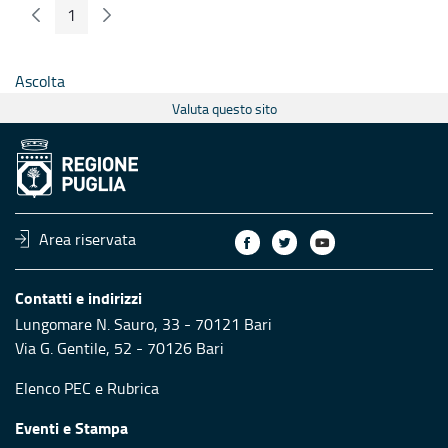
1
Pagina Precedente
Pagina Seguente
Pagina
Ascolta
Valuta questo sito
Area riservata
Contatti e indirizzi
Lungomare N. Sauro, 33 - 70121 Bari
Via G. Gentile, 52 - 70126 Bari
Elenco PEC
e
Rubrica
Eventi e Stampa