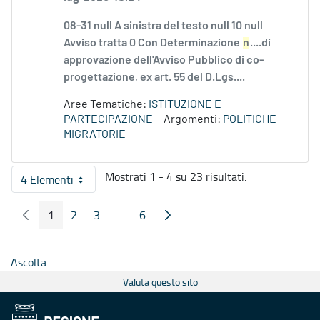
08-31 null A sinistra del testo null 10 null
Avviso tratta 0 Con Determinazione
n
....di
approvazione dell'Avviso Pubblico di co-
progettazione, ex art. 55 del D.Lgs....
Aree Tematiche:
ISTITUZIONE E
PARTECIPAZIONE
Argomenti:
POLITICHE
MIGRATORIE
Mostrati 1 - 4 su 23 risultati.
4 Elementi
Per pagina
1
2
3
...
6
Pagina Precedente
Pagina Seguente
Pagina
Pagina
Pagina
Pagine intermedie
Pagina
Ascolta
Valuta questo sito