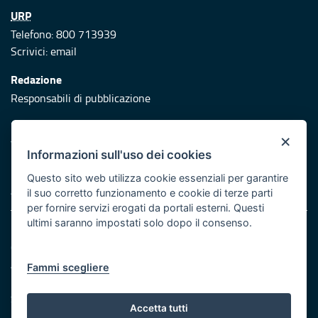
URP
Telefono: 800 713939
Scrivici:
email
Redazione
Responsabili di pubblicazione
Protezione civile
×
Vai al sito di Protezione Civile Puglia
Informazioni sull'uso dei cookies
Iniziativa finanziata con risorse del POR Puglia 2014/2020 -
Questo sito web utilizza cookie essenziali per garantire
Asse XI
il suo corretto funzionamento e cookie di terze parti
per fornire servizi erogati da portali esterni. Questi
ultimi saranno impostati solo dopo il consenso.
Note legali
Cookie e privacy
Atti di notifica
Fammi scegliere
Feed RSS
Servizi Intranet
Accetta tutti