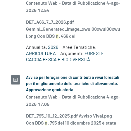
Contenuto Web -
Data di Pubblicazione 4-ago-
2026 12.54
DET_466_7_7_2026.pdf
Gemini_Generated_Image_xwul00xwul00xwu
l.png Con DDS
n
. 466 del
Annualità:
2026
Aree Tematiche:
AGRICOLTURA
Argomenti:
FORESTE
CACCIA PESCA E BIODIVERSITÀ
Avviso per l'erogazione di contributi a vivai forestali
per il miglioramento delle tecniche di allevamento:
Approvazione graduatoria
Contenuto Web -
Data di Pubblicazione 4-ago-
2026 17.06
DET_795_10_12_2025.pdf Avviso Vivai.png
Con DDS
n
. 795 del 10 dicembre 2025 è stata