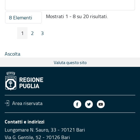
Mostrati 1 - 8 su 20 risultati.
8 Elementi
Per pagina
1
2
3
Pagina Precedente
Pagina Seguente
Pagina
Pagina
Pagina
Ascolta
Valuta questo sito
Area riservata
Contatti e indirizzi
Lungomare N. Sauro, 33 - 70121 Bari
Via G. Gentile, 52 - 70126 Bari