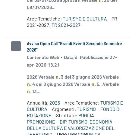
del 09/07/2026 approva il Verbale
n
. 20 del
08/07/2026...
Aree Tematiche:
TURISMO E CULTURA
PR
2021-2027:
PR 2021-2027
Avviso Open Call “Grandi Eventi Secondo Semestre
2026”
Contenuto Web -
Data di Pubblicazione 27-
apr-2026 13.21
2026 Verbale
n
. 3 del 3 giugno 2026 Verbale
n
. 4 del 8 giugno 2026 Verbale
n
. 5...Verbale
n
. 13...
Annualità:
2026
Aree Tematiche:
TURISMO E
CULTURA
Argomenti:
TURISMO
FONDO DI
ROTAZIONE
Strutture:
PUGLIA
PROMOZIONE
DIP. TURISMO, ECONOMIA
DELLA CULTURA E VALORIZZAZIONE DEL
TERRITORIO
URP:
URP COMUNICA