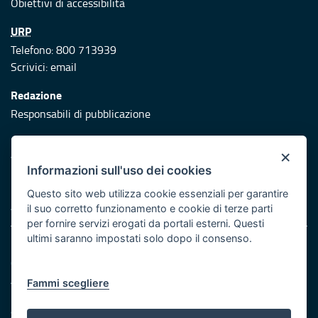
Obiettivi di accessibilità
URP
Telefono: 800 713939
Scrivici:
email
Redazione
Responsabili di pubblicazione
Protezione civile
×
Vai al sito di Protezione Civile Puglia
Informazioni sull'uso dei cookies
Iniziativa finanziata con risorse del POR Puglia 2014/2020 -
Questo sito web utilizza cookie essenziali per garantire
Asse XI
il suo corretto funzionamento e cookie di terze parti
per fornire servizi erogati da portali esterni. Questi
ultimi saranno impostati solo dopo il consenso.
Note legali
Cookie e privacy
Atti di notifica
Fammi scegliere
Feed RSS
Servizi Intranet