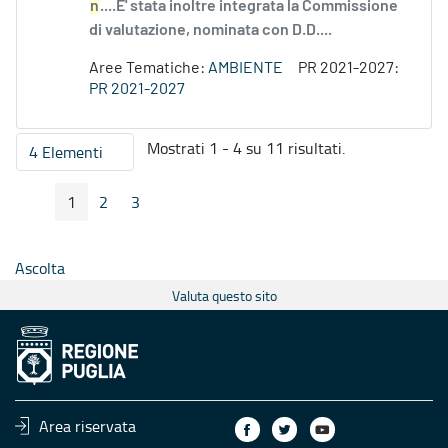
n
....E' stata inoltre integrata la Commissione
di valutazione, nominata con D.D....
Aree Tematiche:
AMBIENTE
PR 2021-2027:
PR 2021-2027
Mostrati 1 - 4 su 11 risultati.
4 Elementi
Per pagina
1
2
3
Pagina Precedente
Pagina Seguente
Pagina
Pagina
Pagina
Ascolta
Valuta questo sito
Area riservata