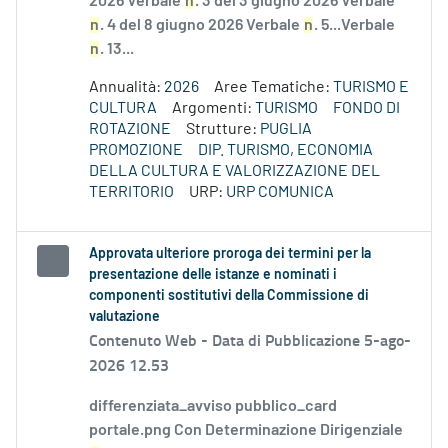
2026 Verbale
n
. 3 del 3 giugno 2026 Verbale
n
. 4 del 8 giugno 2026 Verbale
n
. 5...Verbale
n
. 13...
Annualità:
2026
Aree Tematiche:
TURISMO E
CULTURA
Argomenti:
TURISMO
FONDO DI
ROTAZIONE
Strutture:
PUGLIA
PROMOZIONE
DIP. TURISMO, ECONOMIA
DELLA CULTURA E VALORIZZAZIONE DEL
TERRITORIO
URP:
URP COMUNICA
Approvata ulteriore proroga dei termini per la
presentazione delle istanze e nominati i
componenti sostitutivi della Commissione di
valutazione
Contenuto Web -
Data di Pubblicazione 5-ago-
2026 12.53
differenziata_avviso pubblico_card
portale.png Con Determinazione Dirigenziale