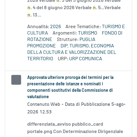
2026 Verbale
n
. 3 del 3 giugno 2026 Verbale
n
. 4 del 8 giugno 2026 Verbale
n
. 5...Verbale
n
. 13...
Annualità:
2026
Aree Tematiche:
TURISMO E
CULTURA
Argomenti:
TURISMO
FONDO DI
ROTAZIONE
Strutture:
PUGLIA
PROMOZIONE
DIP. TURISMO, ECONOMIA
DELLA CULTURA E VALORIZZAZIONE DEL
TERRITORIO
URP:
URP COMUNICA
Approvata ulteriore proroga dei termini per la
presentazione delle istanze e nominati i
componenti sostitutivi della Commissione di
valutazione
Contenuto Web -
Data di Pubblicazione 5-ago-
2026 12.53
differenziata_avviso pubblico_card
portale.png Con Determinazione Dirigenziale