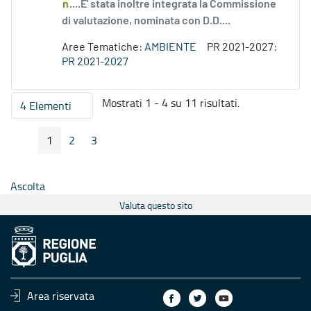
n
....E' stata inoltre integrata la Commissione
di valutazione, nominata con D.D....
Aree Tematiche:
AMBIENTE
PR 2021-2027:
PR 2021-2027
Mostrati 1 - 4 su 11 risultati.
4 Elementi
Per pagina
1
2
3
Pagina Precedente
Pagina Seguente
Pagina
Pagina
Pagina
Ascolta
Valuta questo sito
Area riservata