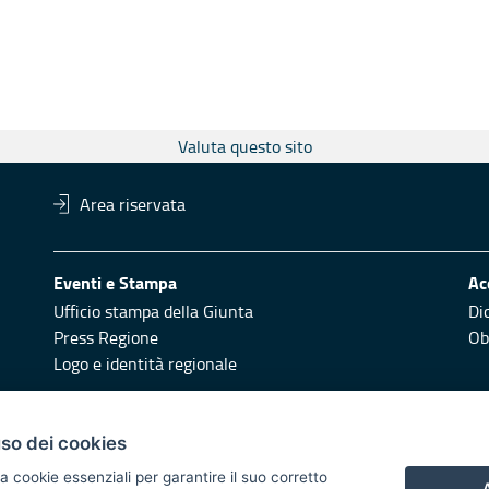
Valuta questo sito
Area riservata
Eventi e Stampa
Ac
Ufficio stampa della Giunta
Di
Press Regione
Obi
Logo e identità regionale
Redazione
Pr
uso dei cookies
Responsabili di pubblicazione
Vai
a cookie essenziali per garantire il suo corretto
A