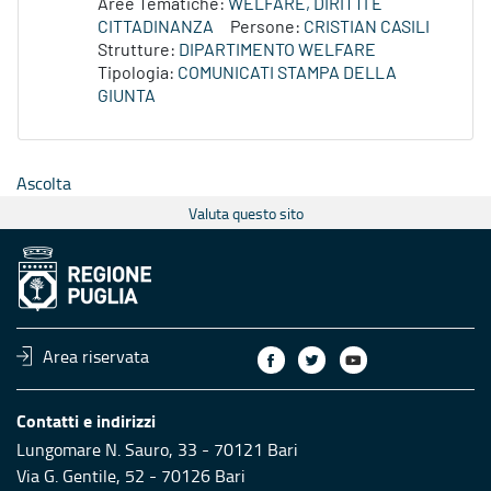
Aree Tematiche:
WELFARE, DIRITTI E
CITTADINANZA
Persone:
CRISTIAN CASILI
Strutture:
DIPARTIMENTO WELFARE
Tipologia:
COMUNICATI STAMPA DELLA
GIUNTA
Ascolta
Valuta questo sito
Area riservata
Contatti e indirizzi
Lungomare N. Sauro, 33 - 70121 Bari
Via G. Gentile, 52 - 70126 Bari