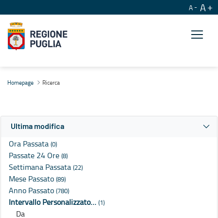
A
A
Ricerca
Homepage
Ricerca
Ultima modifica
Ora Passata
(0)
Passate 24 Ore
(8)
Settimana Passata
(22)
Mese Passato
(89)
Anno Passato
(780)
Intervallo Personalizzato…
(1)
Da