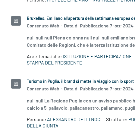
Persone:
MICHELE EMILIANO
RAFFAELE PIEMON
Bruxelles, Emiliano all'apertura della settimana europea d
Contenuto Web -
Data di Pubblicazione 7-ott-2024
null null null Piena colonna null null null emiliano br
Comitato delle Regioni, che è la terza istituzione de
Aree Tematiche:
ISTITUZIONE E PARTECIPAZIONE
STAMPA DEL PRESIDENTE
Turismo in Puglia, il brand si mette in viaggio con lo sport 
Contenuto Web -
Data di Pubblicazione 7-ott-2024
null null La Regione Puglia con un avviso pubblico ha
calcio a 5, pallavolo, pallacanestro, pallamano, pugila
Persone:
ALESSANDRO DELLI NOCI
Strutture:
PU
DELLA GIUNTA