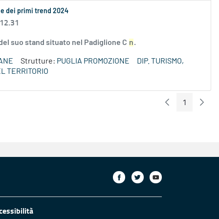
ne dei primi trend 2024
 12.31
del suo stand situato nel Padiglione C
n
.
ANE
Strutture:
PUGLIA PROMOZIONE
DIP. TURISMO,
L TERRITORIO
1
Pagina Preceden
Pagin
Pagina
cessibilità