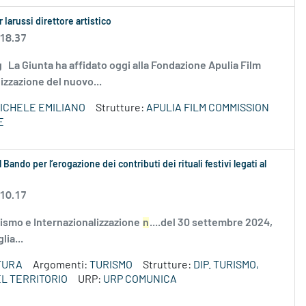
 Iarussi direttore artistico
 18.37
.png La Giunta ha affidato oggi alla Fondazione Apulia Film
izzazione del nuovo...
ICHELE EMILIANO
Strutture:
APULIA FILM COMMISSION
E
 Bando per l’erogazione dei contributi dei rituali festivi legati al
 10.17
ismo e Internazionalizzazione
n
....del 30 settembre 2024,
lia...
TURA
Argomenti:
TURISMO
Strutture:
DIP. TURISMO,
L TERRITORIO
URP:
URP COMUNICA