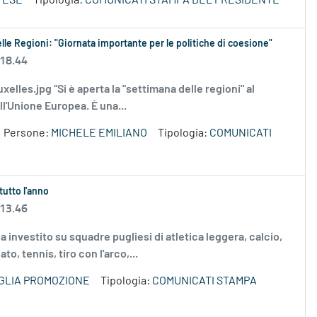
TESE
Tipologia:
COMUNICATI STAMPA DEL PRESIDENTE
elle Regioni: "Giornata importante per le politiche di coesione"
 18.44
uxelles.jpg “Si è aperta la "settimana delle regioni" al
ll'Unione Europea. È una...
Persone:
MICHELE EMILIANO
Tipologia:
COMUNICATI
tutto l'anno
 13.46
 investito su squadre pugliesi di atletica leggera, calcio,
to, tennis, tiro con l'arco,...
GLIA PROMOZIONE
Tipologia:
COMUNICATI STAMPA