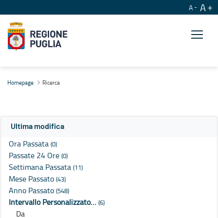
A
A
Ricerca
Homepage
Ricerca
Ultima modifica
Ora Passata
(0)
Passate 24 Ore
(0)
Settimana Passata
(11)
Mese Passato
(43)
Anno Passato
(548)
Intervallo Personalizzato…
(6)
Da