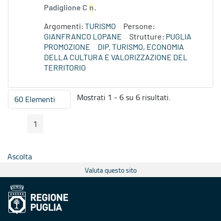
Padiglione C
n
.
Argomenti:
TURISMO
Persone:
GIANFRANCO LOPANE
Strutture:
PUGLIA
PROMOZIONE
DIP. TURISMO, ECONOMIA
DELLA CULTURA E VALORIZZAZIONE DEL
TERRITORIO
Mostrati 1 - 6 su 6 risultati.
60 Elementi
Per pagina
1
Pagina Precedente
Pagina Seguente
Pagina
Ascolta
Valuta questo sito