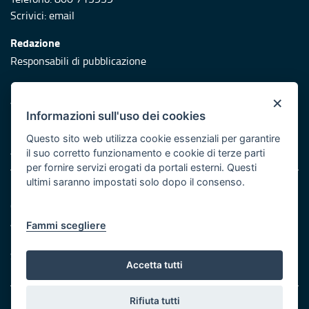
Scrivici:
email
Redazione
Responsabili di pubblicazione
Protezione civile
×
Vai al sito di Protezione Civile Puglia
Informazioni sull'uso dei cookies
Iniziativa finanziata con risorse del POR Puglia 2014/2020 -
Questo sito web utilizza cookie essenziali per garantire
Asse XI
il suo corretto funzionamento e cookie di terze parti
per fornire servizi erogati da portali esterni. Questi
ultimi saranno impostati solo dopo il consenso.
Note legali
Cookie e privacy
Atti di notifica
Fammi scegliere
Feed RSS
Servizi Intranet
Accetta tutti
Rifiuta tutti
© Regione Puglia