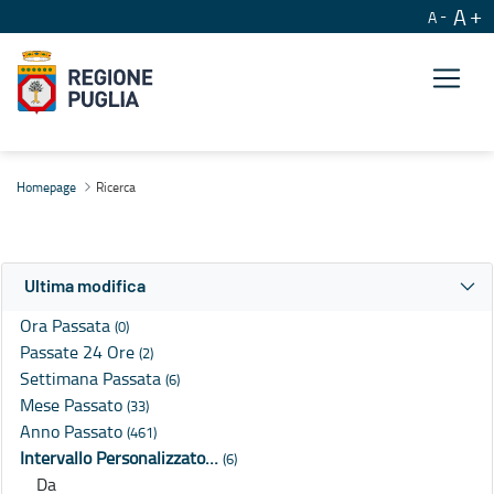
A
A
Ricerca
Homepage
Ricerca
Ultima modifica
Ora Passata
(0)
Passate 24 Ore
(2)
Settimana Passata
(6)
Mese Passato
(33)
Anno Passato
(461)
Intervallo Personalizzato…
(6)
Da