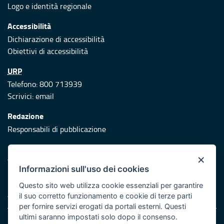
Logo e identità regionale
Accessibilità
Dichiarazione di accessibilità
Obiettivi di accessibilità
URP
Telefono: 800 713939
Scrivici:
email
Redazione
Responsabili di pubblicazione
Protezione civile
×
Vai al sito di Protezione Civile Puglia
Informazioni sull'uso dei cookies
Iniziativa finanziata con risorse del POR Puglia 2014/2020 -
Questo sito web utilizza cookie essenziali per garantire
Asse XI
il suo corretto funzionamento e cookie di terze parti
per fornire servizi erogati da portali esterni. Questi
ultimi saranno impostati solo dopo il consenso.
Note legali