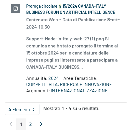
Proroga circolare
n
.15/2024 CANADA-ITALY
BUSINESS FORUM ON ARTIFICIAL INTELLIGENCE
Contenuto Web -
Data di Pubblicazione 8-ott-
2024 10.50
Support-Made-in-Italy-web-27 (1).png Si
comunica che è stato prorogato il termine al
15 ottobre 2024 per le candidature delle
imprese pugliesi interessate a partecipare a
CANADA-ITALY BUSINESS...
Annualità:
2024
Aree Tematiche:
COMPETITIVITÀ, RICERCA E INNOVAZIONE
Argomenti:
INTERNAZIONALIZZAZIONE
Mostrati 1 - 4 su 6 risultati.
4 Elementi
Per pagina
1
2
Pagina Precedente
Pagina Seguente
Pagina
Pagina