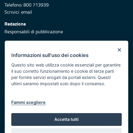
Telefono: 800 713939
Scrivici:
email
Redazione
Responsabili di pubblicazione
Protezione civile
×
Vai al sito di Protezione Civile Puglia
Informazioni sull'uso dei cookies
Iniziativa finanziata con risorse del POR Puglia 2014/2020 -
Questo sito web utilizza cookie essenziali per garantire
Asse XI
il suo corretto funzionamento e cookie di terze parti
per fornire servizi erogati da portali esterni. Questi
ultimi saranno impostati solo dopo il consenso.
Note legali
Cookie e privacy
Atti di notifica
Fammi scegliere
Feed RSS
Servizi Intranet
Accetta tutti