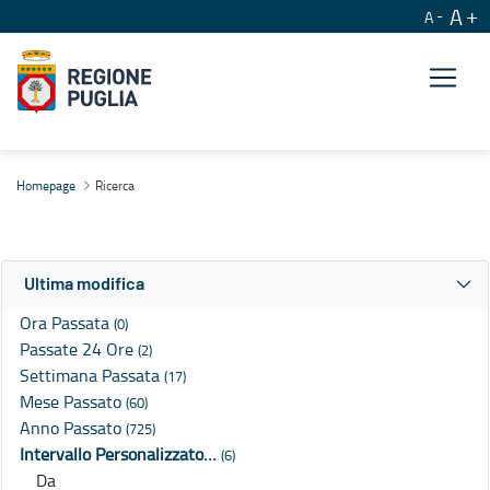
A
A
Ricerca
Homepage
Ricerca
Ultima modifica
Ora Passata
(0)
Passate 24 Ore
(2)
Settimana Passata
(17)
Mese Passato
(60)
Anno Passato
(725)
Intervallo Personalizzato…
(6)
Da