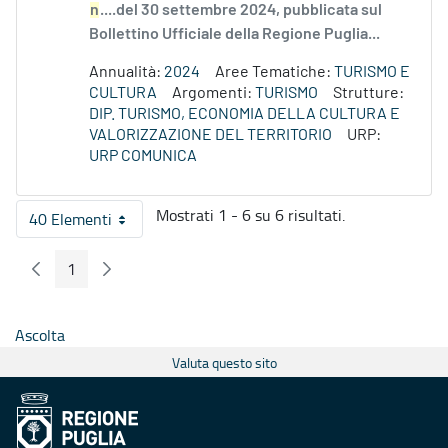
n
....del 30 settembre 2024, pubblicata sul
Bollettino Ufficiale della Regione Puglia...
Annualità:
2024
Aree Tematiche:
TURISMO E
CULTURA
Argomenti:
TURISMO
Strutture:
DIP. TURISMO, ECONOMIA DELLA CULTURA E
VALORIZZAZIONE DEL TERRITORIO
URP:
URP COMUNICA
Mostrati 1 - 6 su 6 risultati.
40 Elementi
Per pagina
1
Pagina Precedente
Pagina Seguente
Pagina
Ascolta
Valuta questo sito