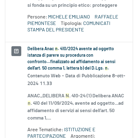
si fonda su un principio etico: proteggere
Persone:
MICHELE EMILIANO
RAFFAELE
PIEMONTESE
Tipologia:
COMUNICATI
STAMPA DEL PRESIDENTE
Delibera Anac
n
. 410/2024 avente ad oggetto
istanza di parere su procedura con
confronto...finalizzato ad affidamento ai sensi
dell'art. 50 comma 1, lettera b) del D.Lgs.
n
.
Contenuto Web -
Data di Pubblicazione 8-ott-
2024 11.33
ANAC_DELIBERA
N
. 410-24 (1) Delibera ANAC
n
. 410 del 11/09/2024, avente ad oggetto...ad
affidamento di servizi ai sensi dell'art. 50
comma 1,...
Aree Tematiche:
ISTITUZIONE E
PARTECIPAZIONE
Argomenti: