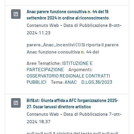
Anac parere funzione consultiva
n
. 44 del 19
settembre 2024 in ordine al riconoscimento
Contenuto Web -
Data di Pubblicazione 8-ott-
2024 11.23
parere_Anac_incentivi (1) Si riporta il parere
Anac funzione consultiva
n
. 44 del
Aree Tematiche:
ISTITUZIONE E
PARTECIPAZIONE
Argomenti:
OSSERVATORIO REGIONALE CONTRATTI
PUBBLICI
Tema:
ANAC
D.LGS.36/2023
Bif&st: Giunta affida a AFC l'organizzazione 2025-
27. Oscar Iarussi direttore artistico
Contenuto Web -
Data di Pubblicazione 7-ott-
2024 18.37
null null null A sinistra del testo null null null