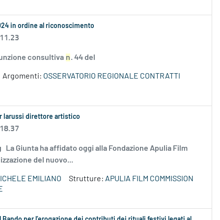
024 in ordine al riconoscimento
 11.23
 funzione consultiva
n
. 44 del
Argomenti:
OSSERVATORIO REGIONALE CONTRATTI
 Iarussi direttore artistico
 18.37
.png La Giunta ha affidato oggi alla Fondazione Apulia Film
izzazione del nuovo...
ICHELE EMILIANO
Strutture:
APULIA FILM COMMISSION
E
 Bando per l’erogazione dei contributi dei rituali festivi legati al