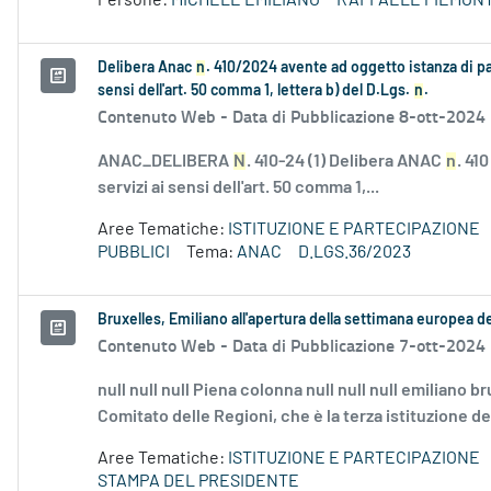
Persone:
MICHELE EMILIANO
RAFFAELE PIEMON
Delibera Anac
n
. 410/2024 avente ad oggetto istanza di p
sensi dell'art. 50 comma 1, lettera b) del D.Lgs.
n
.
Contenuto Web -
Data di Pubblicazione 8-ott-2024
ANAC_DELIBERA
N
. 410-24 (1) Delibera ANAC
n
. 41
servizi ai sensi dell'art. 50 comma 1,...
Aree Tematiche:
ISTITUZIONE E PARTECIPAZIONE
PUBBLICI
Tema:
ANAC
D.LGS.36/2023
Bruxelles, Emiliano all'apertura della settimana europea d
Contenuto Web -
Data di Pubblicazione 7-ott-2024
null null null Piena colonna null null null emiliano br
Comitato delle Regioni, che è la terza istituzione de
Aree Tematiche:
ISTITUZIONE E PARTECIPAZIONE
STAMPA DEL PRESIDENTE