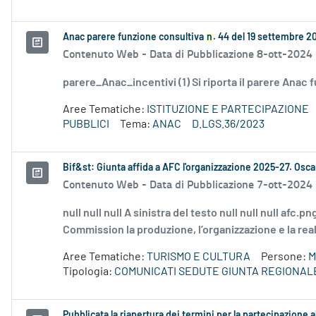
Anac parere funzione consultiva
n
. 44 del 19 settembre 2
Contenuto Web -
Data di Pubblicazione 8-ott-2024
parere_Anac_incentivi (1) Si riporta il parere Anac
Aree Tematiche:
ISTITUZIONE E PARTECIPAZIONE
PUBBLICI
Tema:
ANAC
D.LGS.36/2023
Bif&st: Giunta affida a AFC l'organizzazione 2025-27. Oscar
Contenuto Web -
Data di Pubblicazione 7-ott-2024
null null null A sinistra del testo null null null afc
Commission la produzione, l’organizzazione e la real
Aree Tematiche:
TURISMO E CULTURA
Persone:
M
Tipologia:
COMUNICATI SEDUTE GIUNTA REGIONAL
Pubblicata la riapertura dei termini per la partecipazione al