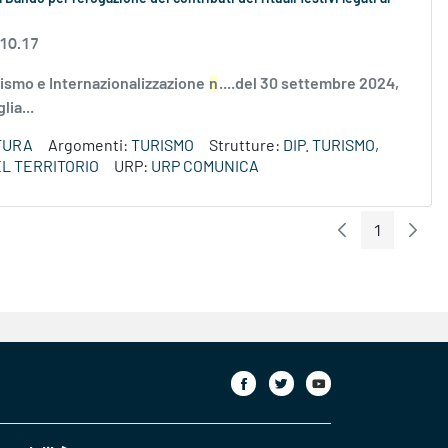
 10.17
ismo e Internazionalizzazione
n
....del 30 settembre 2024,
lia...
TURA
Argomenti:
TURISMO
Strutture:
DIP. TURISMO,
L TERRITORIO
URP:
URP COMUNICA
1
Pagina Preceden
Pagin
Pagina