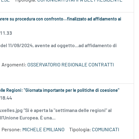
TESE
Tipologia:
COMUNICATI STAMPA DEL PRESIDENTE
arere su procedura con confronto...finalizzato ad affidamento ai
 11.33
0 del 11/09/2024, avente ad oggetto...ad affidamento di
Argomenti:
OSSERVATORIO REGIONALE CONTRATTI
elle Regioni: "Giornata importante per le politiche di coesione"
 18.44
uxelles.jpg “Si è aperta la "settimana delle regioni" al
ll'Unione Europea. È una...
Persone:
MICHELE EMILIANO
Tipologia:
COMUNICATI