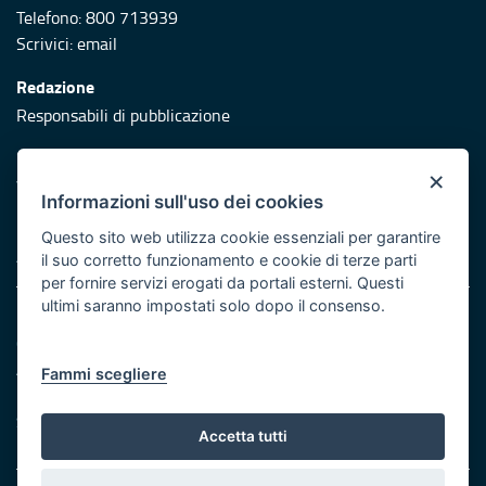
Telefono: 800 713939
Scrivici:
email
Redazione
Responsabili di pubblicazione
Protezione civile
×
Vai al sito di Protezione Civile Puglia
Informazioni sull'uso dei cookies
Iniziativa finanziata con risorse del POR Puglia 2014/2020 -
Questo sito web utilizza cookie essenziali per garantire
Asse XI
il suo corretto funzionamento e cookie di terze parti
per fornire servizi erogati da portali esterni. Questi
ultimi saranno impostati solo dopo il consenso.
Note legali
Cookie e privacy
Atti di notifica
Fammi scegliere
Feed RSS
Servizi Intranet
Accetta tutti