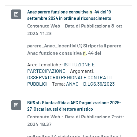
Anac parere funzione consultiva
n
. 44 del 19
settembre 2024 in ordine al riconoscimento
Contenuto Web -
Data di Pubblicazione 8-ott-
2024 11.23
parere_Anac_incentivi (1) Si riporta il parere
Anac funzione consultiva
n
. 44 del
Aree Tematiche:
ISTITUZIONE E
PARTECIPAZIONE
Argomenti:
OSSERVATORIO REGIONALE CONTRATTI
PUBBLICI
Tema:
ANAC
D.LGS.36/2023
Bif&st: Giunta affida a AFC l'organizzazione 2025-
27. Oscar Iarussi direttore artistico
Contenuto Web -
Data di Pubblicazione 7-ott-
2024 18.37
null null null A sinistra del testo null null null