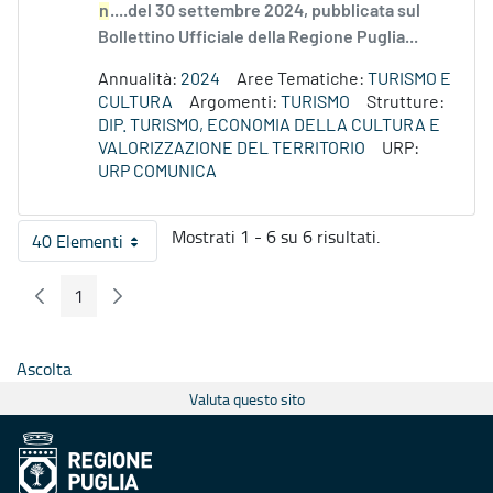
n
....del 30 settembre 2024, pubblicata sul
Bollettino Ufficiale della Regione Puglia...
Annualità:
2024
Aree Tematiche:
TURISMO E
CULTURA
Argomenti:
TURISMO
Strutture:
DIP. TURISMO, ECONOMIA DELLA CULTURA E
VALORIZZAZIONE DEL TERRITORIO
URP:
URP COMUNICA
Mostrati 1 - 6 su 6 risultati.
40 Elementi
Per pagina
1
Pagina Precedente
Pagina Seguente
Pagina
Ascolta
Valuta questo sito