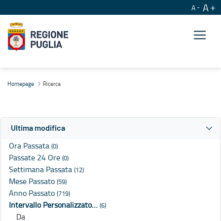
A
A
Ricerca
Homepage
Ricerca
Ultima modifica
Ora Passata
(0)
Passate 24 Ore
(0)
Settimana Passata
(12)
Mese Passato
(59)
Anno Passato
(719)
Intervallo Personalizzato…
(6)
Da