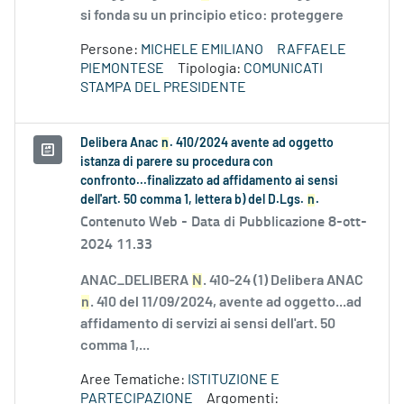
si fonda su un principio etico: proteggere
Persone:
MICHELE EMILIANO
RAFFAELE
PIEMONTESE
Tipologia:
COMUNICATI
STAMPA DEL PRESIDENTE
Delibera Anac
n
. 410/2024 avente ad oggetto
istanza di parere su procedura con
confronto...finalizzato ad affidamento ai sensi
dell'art. 50 comma 1, lettera b) del D.Lgs.
n
.
Contenuto Web -
Data di Pubblicazione 8-ott-
2024 11.33
ANAC_DELIBERA
N
. 410-24 (1) Delibera ANAC
n
. 410 del 11/09/2024, avente ad oggetto...ad
affidamento di servizi ai sensi dell'art. 50
comma 1,...
Aree Tematiche:
ISTITUZIONE E
PARTECIPAZIONE
Argomenti: