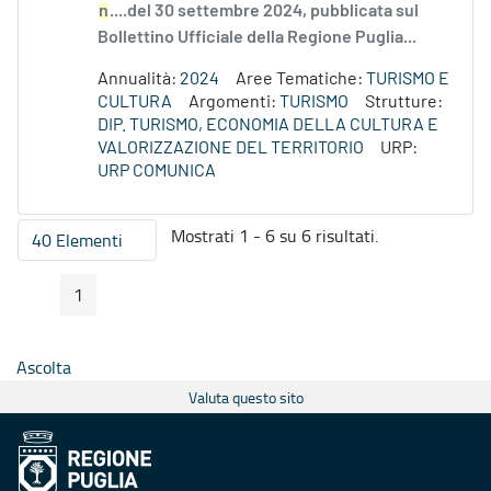
n
....del 30 settembre 2024, pubblicata sul
Bollettino Ufficiale della Regione Puglia...
Annualità:
2024
Aree Tematiche:
TURISMO E
CULTURA
Argomenti:
TURISMO
Strutture:
DIP. TURISMO, ECONOMIA DELLA CULTURA E
VALORIZZAZIONE DEL TERRITORIO
URP:
URP COMUNICA
Mostrati 1 - 6 su 6 risultati.
40 Elementi
Per pagina
1
Pagina Precedente
Pagina Seguente
Pagina
Ascolta
Valuta questo sito