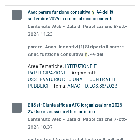
Anac parere funzione consultiva
n
. 44 del 19
settembre 2024 in ordine al riconoscimento
Contenuto Web -
Data di Pubblicazione 8-ott-
2024 11.23
parere_Anac_incentivi (1) Si riporta il parere
Anac funzione consultiva
n
. 44 del
Aree Tematiche:
ISTITUZIONE E
PARTECIPAZIONE
Argomenti:
OSSERVATORIO REGIONALE CONTRATTI
PUBBLICI
Tema:
ANAC
D.LGS.36/2023
Bif&st: Giunta affida a AFC l'organizzazione 2025-
27. Oscar Iarussi direttore artistico
Contenuto Web -
Data di Pubblicazione 7-ott-
2024 18.37
null null null A sinistra del testo null null null