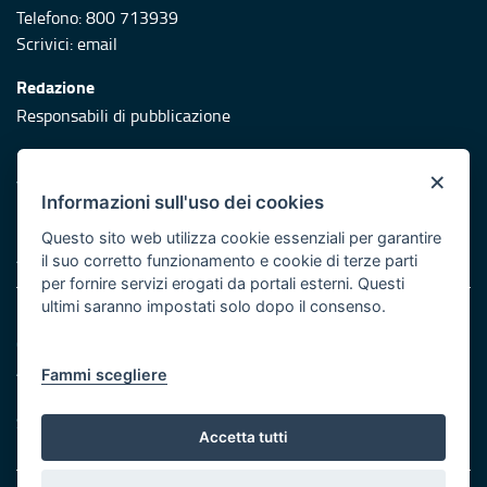
Telefono: 800 713939
Scrivici:
email
Redazione
Responsabili di pubblicazione
Protezione civile
×
Vai al sito di Protezione Civile Puglia
Informazioni sull'uso dei cookies
Iniziativa finanziata con risorse del POR Puglia 2014/2020 -
Questo sito web utilizza cookie essenziali per garantire
Asse XI
il suo corretto funzionamento e cookie di terze parti
per fornire servizi erogati da portali esterni. Questi
ultimi saranno impostati solo dopo il consenso.
Note legali
Cookie e privacy
Atti di notifica
Fammi scegliere
Feed RSS
Servizi Intranet
Accetta tutti