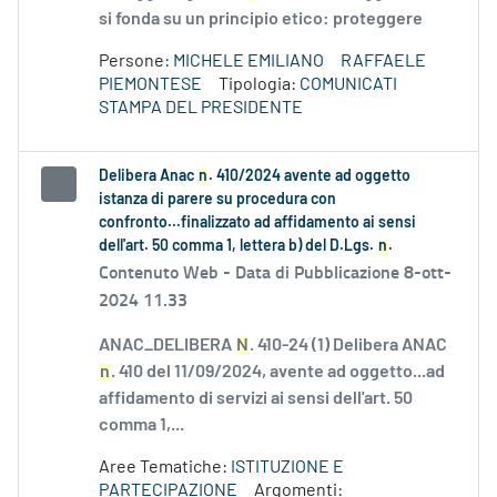
si fonda su un principio etico: proteggere
Persone:
MICHELE EMILIANO
RAFFAELE
PIEMONTESE
Tipologia:
COMUNICATI
STAMPA DEL PRESIDENTE
Delibera Anac
n
. 410/2024 avente ad oggetto
istanza di parere su procedura con
confronto...finalizzato ad affidamento ai sensi
dell'art. 50 comma 1, lettera b) del D.Lgs.
n
.
Contenuto Web -
Data di Pubblicazione 8-ott-
2024 11.33
ANAC_DELIBERA
N
. 410-24 (1) Delibera ANAC
n
. 410 del 11/09/2024, avente ad oggetto...ad
affidamento di servizi ai sensi dell'art. 50
comma 1,...
Aree Tematiche:
ISTITUZIONE E
PARTECIPAZIONE
Argomenti: