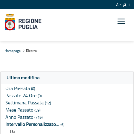
A
A
Ricerca
Homepage
Ricerca
Ultima modifica
Ora Passata
(0)
Passate 24 Ore
(0)
Settimana Passata
(12)
Mese Passato
(59)
Anno Passato
(719)
Intervallo Personalizzato…
(6)
Da