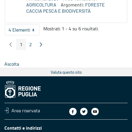
AGRICOLTURA
Argomenti:
FORESTE
CACCIA PESCA E BIODIVERSITÀ
Mostrati 1 - 4 su 6 risultati.
4 Elementi
Per pagina
1
2
Pagina Precedente
Pagina Seguente
Pagina
Pagina
Ascolta
Valuta questo sito
Area riservata
Contatti e indirizzi