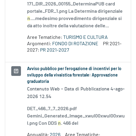
171_DIR_2026_00155_DeterminaPUB card
portale_FDR_1.png La Determina dirigenziale
n
....medesimo provvedimento dirigenziale si
dà atto inoltre della valutazione delle...
Aree Tematiche:
TURISMO E CULTURA
Argomenti:
FONDO DI ROTAZIONE
PR 2021-
2027:
PR 2021-2027
Avviso pubblico per l’erogazione di incentivi per lo
sviluppo della vivaistica forestale: Approvazione
graduatoria
Contenuto Web -
Data di Pubblicazione 4-ago-
2026 12.54
DET_466_7_7_2026.pdf
Gemini_Generated_Image_xwul00xwul00xwu
l.png Con DDS
n
. 466 del
Annualità:
2026
Aree Tematiche: