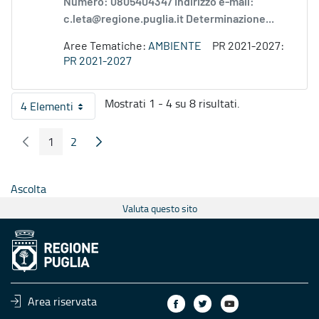
Numero: 0805404347 Indirizzo e-mail:
c.leta@regione.puglia.it Determinazione...
Aree Tematiche:
AMBIENTE
PR 2021-2027:
PR 2021-2027
Mostrati 1 - 4 su 8 risultati.
4 Elementi
Per pagina
1
2
Pagina Precedente
Pagina Seguente
Pagina
Pagina
Ascolta
Valuta questo sito
Area riservata