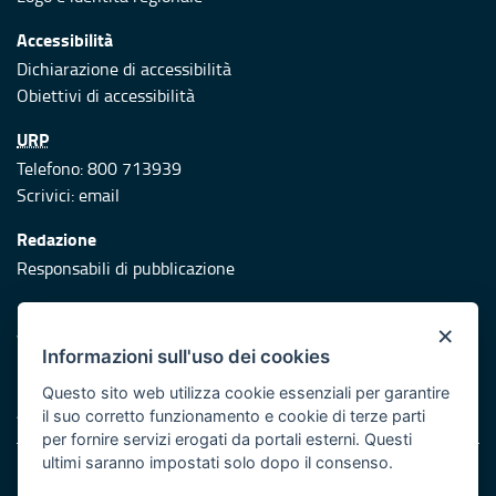
Accessibilità
Dichiarazione di accessibilità
Obiettivi di accessibilità
URP
Telefono: 800 713939
Scrivici:
email
Redazione
Responsabili di pubblicazione
Protezione civile
×
Vai al sito di Protezione Civile Puglia
Informazioni sull'uso dei cookies
Iniziativa finanziata con risorse del POR Puglia 2014/2020 -
Questo sito web utilizza cookie essenziali per garantire
Asse XI
il suo corretto funzionamento e cookie di terze parti
per fornire servizi erogati da portali esterni. Questi
ultimi saranno impostati solo dopo il consenso.
Note legali