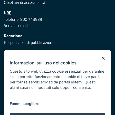
Obiettivi di accessibilità
URP
Telefono: 800 713939
Scrivici:
email
Redazione
Responsabili di pubblicazione
Protezione civile
×
Vai al sito di Protezione Civile Puglia
Informazioni sull'uso dei cookies
Iniziativa finanziata con risorse del POR Puglia 2014/2020 -
Questo sito web utilizza cookie essenziali per garantire
Asse XI
il suo corretto funzionamento e cookie di terze parti
per fornire servizi erogati da portali esterni. Questi
ultimi saranno impostati solo dopo il consenso.
Note legali
Cookie e privacy
Atti di notifica
Fammi scegliere
Feed RSS
Servizi Intranet