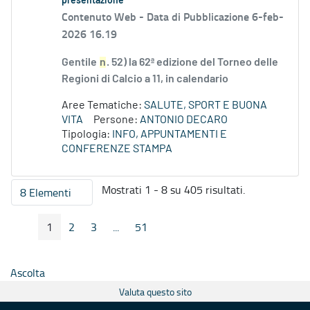
presentazione
Contenuto Web -
Data di Pubblicazione 6-feb-
2026 16.19
Gentile
n
. 52) la 62ª edizione del Torneo delle
Regioni di Calcio a 11, in calendario
Aree Tematiche:
SALUTE, SPORT E BUONA
VITA
Persone:
ANTONIO DECARO
Tipologia:
INFO, APPUNTAMENTI E
CONFERENZE STAMPA
Mostrati 1 - 8 su 405 risultati.
8 Elementi
Per pagina
1
2
3
...
51
Pagina Precedente
Pagina Seguente
Pagina
Pagina
Pagina
Pagine intermedie
Pagina
Ascolta
Valuta questo sito