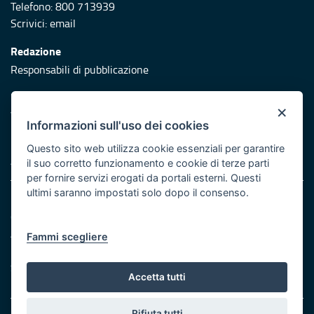
Telefono: 800 713939
Scrivici:
email
Redazione
Responsabili di pubblicazione
Protezione civile
×
Vai al sito di Protezione Civile Puglia
Informazioni sull'uso dei cookies
Iniziativa finanziata con risorse del POR Puglia 2014/2020 -
Questo sito web utilizza cookie essenziali per garantire
Asse XI
il suo corretto funzionamento e cookie di terze parti
per fornire servizi erogati da portali esterni. Questi
ultimi saranno impostati solo dopo il consenso.
Note legali
Cookie e privacy
Atti di notifica
Fammi scegliere
Feed RSS
Servizi Intranet
Accetta tutti
Rifiuta tutti