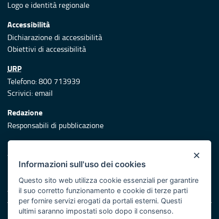
Logo e identità regionale
Accessibilità
Dichiarazione di accessibilità
Obiettivi di accessibilità
URP
Telefono: 800 713939
Scrivici:
email
Redazione
Responsabili di pubblicazione
Protezione civile
×
Vai al sito di Protezione Civile Puglia
Informazioni sull'uso dei cookies
Iniziativa finanziata con risorse del POR Puglia 2014/2020 -
Questo sito web utilizza cookie essenziali per garantire
Asse XI
il suo corretto funzionamento e cookie di terze parti
per fornire servizi erogati da portali esterni. Questi
ultimi saranno impostati solo dopo il consenso.
Note legali