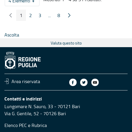
4 Elementi
Per pagina
1
2
3
...
8
Pagina Precedente
Pagina Seguente
Pagina
Pagina
Pagina
Pagine intermedie
Pagina
Ascolta
Valuta questo sito
Area riservata
Contatti e indirizzi
Lungomare N. Sauro, 33 - 70121 Bari
Via G. Gentile, 52 - 70126 Bari
Elenco PEC
e
Rubrica