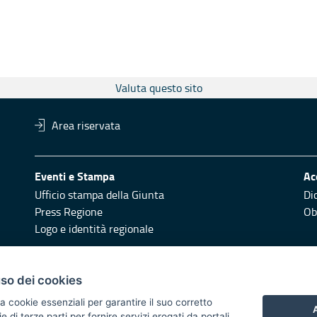
Valuta questo sito
Area riservata
Eventi e Stampa
Ac
Ufficio stampa della Giunta
Di
Press Regione
Obi
Logo e identità regionale
Redazione
Pr
uso dei cookies
Responsabili di pubblicazione
Vai
a cookie essenziali per garantire il suo corretto
A
di terze parti per fornire servizi erogati da portali