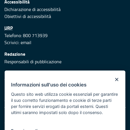
Accessibilità
Dichiarazione di accessibilità
Obiettivi di accessibilità
URP
Telefono: 800 713939
Scrivici:
email
Redazione
Responsabili di pubblicazione
Protezione civile
×
Vai al sito di Protezione Civile Puglia
Informazioni sull'uso dei cookies
Iniziativa finanziata con risorse del POR Puglia 2014/2020 -
Questo sito web utilizza cookie essenziali per garantire
Asse XI
il suo corretto funzionamento e cookie di terze parti
per fornire servizi erogati da portali esterni. Questi
ultimi saranno impostati solo dopo il consenso.
Note legali
Cookie e privacy
Atti di notifica