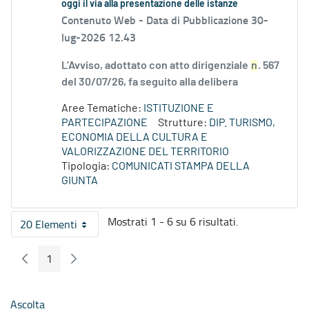
oggi il via alla presentazione delle istanze
Contenuto Web -
Data di Pubblicazione 30-
lug-2026 12.43
L’Avviso, adottato con atto dirigenziale
n
. 567
del 30/07/26, fa seguito alla delibera
Aree Tematiche:
ISTITUZIONE E
PARTECIPAZIONE
Strutture:
DIP. TURISMO,
ECONOMIA DELLA CULTURA E
VALORIZZAZIONE DEL TERRITORIO
Tipologia:
COMUNICATI STAMPA DELLA
GIUNTA
Mostrati 1 - 6 su 6 risultati.
20 Elementi
Per pagina
1
Pagina Precedente
Pagina Seguente
Pagina
Ascolta