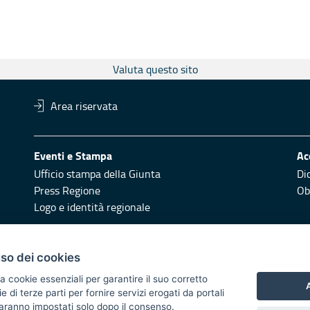
Valuta questo sito
Area riservata
Eventi e Stampa
Ac
Ufficio stampa della Giunta
Di
Press Regione
Obi
Logo e identità regionale
Redazione
Pr
uso dei cookies
Responsabili di pubblicazione
Vai
a cookie essenziali per garantire il suo corretto
A
di terze parti per fornire servizi erogati da portali
 2014/2020 - Asse XI
 saranno impostati solo dopo il consenso.