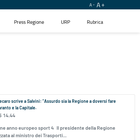
A
A
Press Regione
URP
Rubrica
aro scrive a Salvini: ”Assurdo sia la Regione a doversi fare
ranto e la Capitale.
6 14.44
zione anno europeo sport 4 Il presidente della Regione
ata al ministro dei Trasporti...