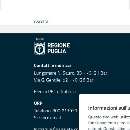
Ascolta
Contatti e indirizzi
Lungomare N. Sauro, 33 - 70121 Bari
Via G. Gentile, 52 - 70126 Bari
Elenco PEC
e
Rubrica
URP
Informazioni sull'
Telefono: 800 713939
Scrivici:
email
Questo sito web utilizz
funzionamento e cookie 
Iniziativa finanziata con risorse del POR Puglia
esterni. Questi ultimi