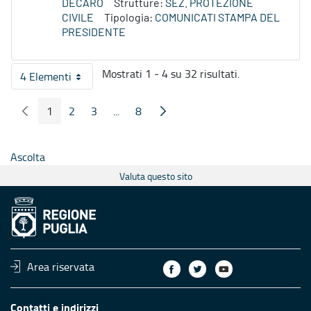
DECARO
Strutture:
SEZ. PROTEZIONE
CIVILE
Tipologia:
COMUNICATI STAMPA DEL
PRESIDENTE
Mostrati 1 - 4 su 32 risultati.
4 Elementi
Per pagina
1
2
3
...
8
Pagina Precedente
Pagina Seguente
Pagina
Pagina
Pagina
Pagine intermedie
Pagina
Ascolta
Valuta questo sito
Area riservata
Contatti e indirizzi