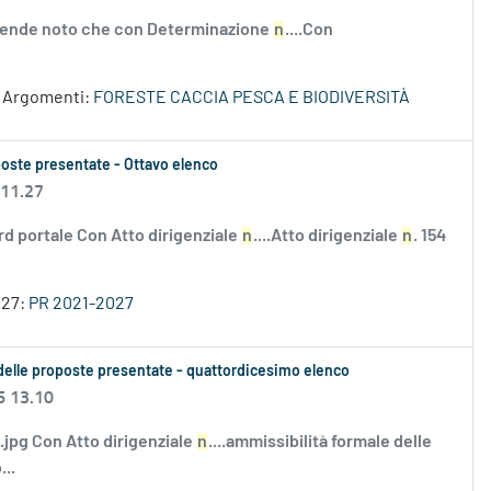
 rende noto che con Determinazione
n
....Con
Argomenti:
FORESTE CACCIA PESCA E BIODIVERSITÀ
oposte presentate - Ottavo elenco
 11.27
rd portale Con Atto dirigenziale
n
....Atto dirigenziale
n
. 154
027:
PR 2021-2027
le delle proposte presentate - quattordicesimo elenco
6 13.10
i.jpg Con Atto dirigenziale
n
....ammissibilità formale delle
..