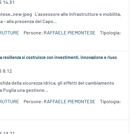
6 14.31
emontese_new jpeg L’assessore alle Infrastrutture e mobilità,
– alla presenza del Capo...
TRUTTURE
Persone:
RAFFAELE PIEMONTESE
Tipologia:
 resilienza si costruisce con investimenti, innovazione e riuso
6 9.12
a sfida della sicurezza idrica, gli effetti del cambiamento
a Puglia una gestione...
TRUTTURE
Persone:
RAFFAELE PIEMONTESE
Tipologia:
6 13.21