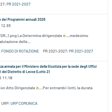
027:
PR 2021-2027
le dei Programmi annuali 2026
 12.35
R_1.png La Determina dirigenziale
n
....medesimo
alutazione delle...
:
FONDO DI ROTAZIONE
PR 2021-2027:
PR 2021-2027
za armata per il Ministero della Giustizia per la sede degli Uffici
ari del Distretto di Lecce (Lotto 2)
6 11.18
l Con Atto Dirigenziale
n
....Per entrambi i lotti, la durata
URP:
URP COMUNICA