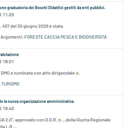
ne graduatoria dei Boschi Didattici gestiti da enti pubblici.
6 11.03
. 457 del 30 giugno 2026 è stata
Argomenti:
FORESTE CACCIA PESCA E BIODIVERSITÀ
valutazione
6 18.01
e DMO e nominata con atto dirigenziale
n
.
:
TURISMO
do la nuova organizzazione amministrativa
6 19.40
IA 2.0”, approvato con D.G.R.
n
....della Giunta Regionale
a L.R....