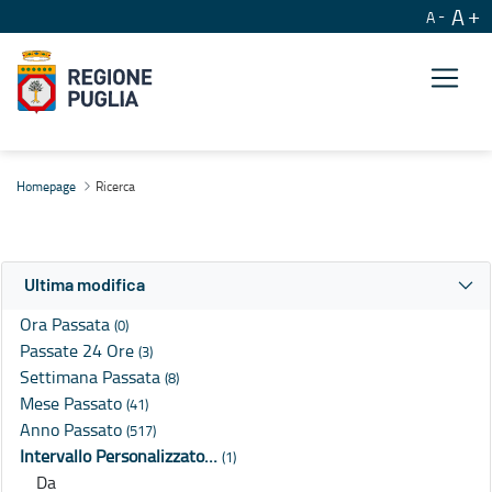
A
A
Ricerca
Homepage
Ricerca
Ultima modifica
Ora Passata
(0)
Passate 24 Ore
(3)
Settimana Passata
(8)
Mese Passato
(41)
Anno Passato
(517)
Intervallo Personalizzato…
(1)
Da