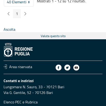
Mostrati 1 - 12 su 12 risultati.
40 Elementi
Per pagina
1
Pagina Precedente
Pagina Seguente
Pagina
Ascolta
Valuta questo sito
Area riservata
Contatti e indirizzi
Lungomare N. Sauro, 33 - 70121 Bari
Via G. Gentile, 52 - 70126 Bari
Elenco PEC
e
Rubrica