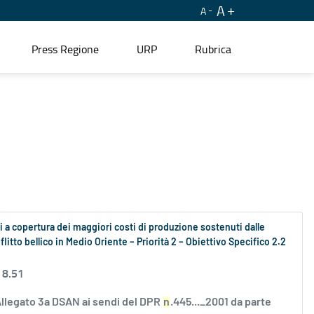
A
A
Press Regione
URP
Rubrica
 a copertura dei maggiori costi di produzione sostenuti dalle
litto bellico in Medio Oriente – Priorità 2 – Obiettivo Specifico 2.2
 8.51
Allegato 3a DSAN ai sendi del DPR
n
.445..._2001 da parte