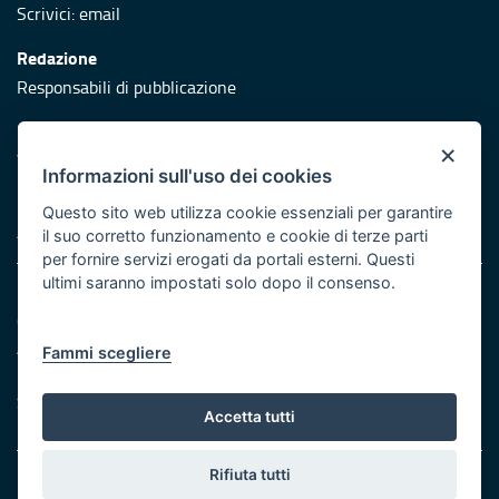
Scrivici:
email
Redazione
Responsabili di pubblicazione
Protezione civile
×
Vai al sito di Protezione Civile Puglia
Informazioni sull'uso dei cookies
Iniziativa finanziata con risorse del POR Puglia 2014/2020 -
Questo sito web utilizza cookie essenziali per garantire
Asse XI
il suo corretto funzionamento e cookie di terze parti
per fornire servizi erogati da portali esterni. Questi
ultimi saranno impostati solo dopo il consenso.
Note legali
Cookie e privacy
Atti di notifica
Fammi scegliere
Feed RSS
Servizi Intranet
Accetta tutti
Rifiuta tutti
© Regione Puglia