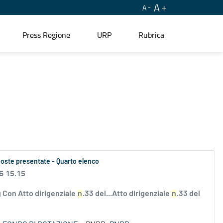
A
A
Press Regione
URP
Rubrica
oposte presentate - Quarto elenco
6 15.15
 Con Atto dirigenziale
n
.33 del...Atto dirigenziale
n
.33 del