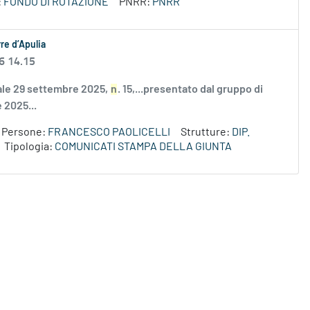
:
FONDO DI ROTAZIONE
PNRR:
PNRR
re d’Apulia
6 14.15
nale 29 settembre 2025,
n
. 15,...presentato dal gruppo di
e 2025...
Persone:
FRANCESCO PAOLICELLI
Strutture:
DIP.
Tipologia:
COMUNICATI STAMPA DELLA GIUNTA