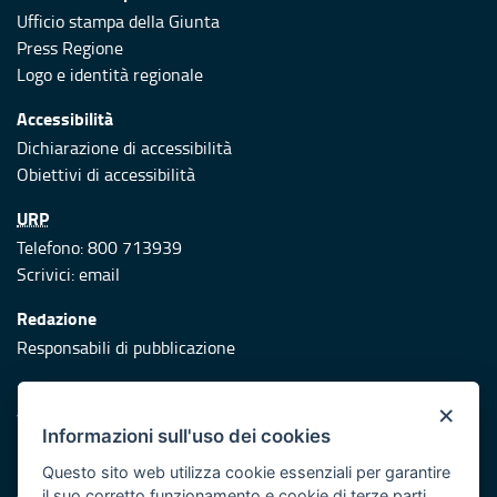
Ufficio stampa della Giunta
Press Regione
Logo e identità regionale
Accessibilità
Dichiarazione di accessibilità
Obiettivi di accessibilità
URP
Telefono: 800 713939
Scrivici:
email
Redazione
Responsabili di pubblicazione
Protezione civile
×
Vai al sito di Protezione Civile Puglia
Informazioni sull'uso dei cookies
Iniziativa finanziata con risorse del POR Puglia 2014/2020 -
Questo sito web utilizza cookie essenziali per garantire
Asse XI
il suo corretto funzionamento e cookie di terze parti